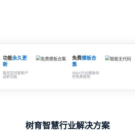
功能
永久更
免费
模板合
新
集
每月定时更新产
100+行业模板供
品新功能
你免费使用
树育智慧行业解决方案