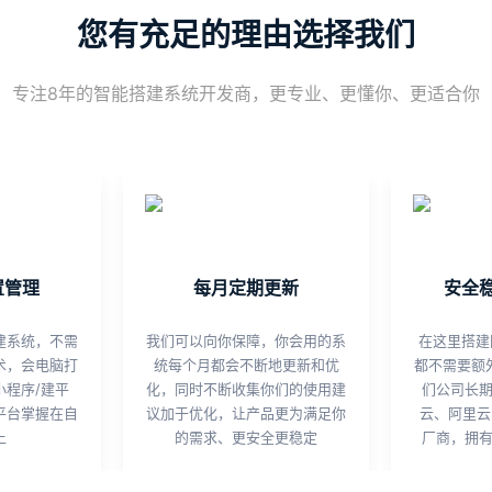
您有充足的理由选择我们
专注8年的智能搭建系统开发商，更专业、更懂你、更适合你
置管理
每月定期更新
安全
建系统，不需
我们可以向你保障，你会用的系
在这里搭建
术，会电脑打
统每个月都会不断地更新和优
都不需要额
小程序/建平
化，同时不断收集你们的使用建
们公司长
平台掌握在自
议加于优化，让产品更为满足你
云、阿里云、
上
的需求、更安全更稳定
厂商，拥