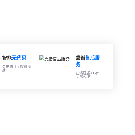
智能
无代码
靠谱
售后服
务
会电脑打字就能搭
建
在线客服+1对1
专属客服