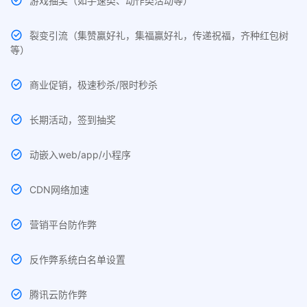
游戏抽奖（如手速类、动作类活动等）
裂变引流（集赞贏好礼，集福贏好礼，传递祝福，齐种红包树
等）
商业促销，极速秒杀/限时秒杀
长期活动，签到抽奖
动嵌入web/app/小程序
CDN网络加速
营销平台防作弊
反作弊系统白名单设置
腾讯云防作弊