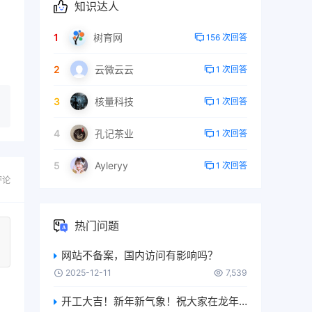
知识达人
1
树育网
156 次回答
2
云微云云
1 次回答
3
核量科技
1 次回答
4
孔记茶业
1 次回答
5
Ayleryy
1 次回答
评论
热门问题
网站不备案，国内访问有影响吗？
2025-12-11
7,539
开工大吉！新年新气象！祝大家在龙年恭喜发财、日进斗金、升职加薪、生意兴隆、身体健康、万事如意….