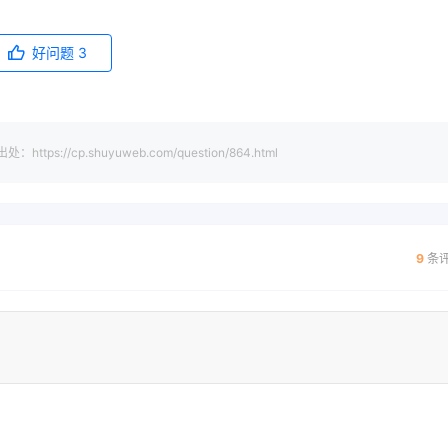
好问题
3
cp.shuyuweb.com/question/864.html
9
条