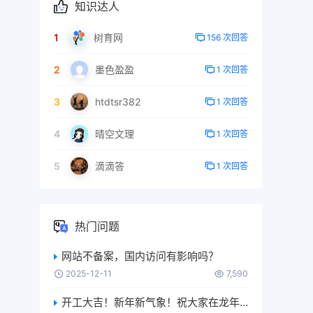
知识达人
1
树育网
156 次回答
2
墨色盈盈
1 次回答
3
htdtsr382
1 次回答
4
晴空文理
1 次回答
5
滴滴答
1 次回答
热门问题
网站不备案，国内访问有影响吗？
2025-12-11
7,590
开工大吉！新年新气象！祝大家在龙年恭喜发财、日进斗金、升职加薪、生意兴隆、身体健康、万事如意….