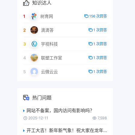
知识达人
1
树育网
156 次回答
2
滴滴答
1 次回答
3
宇视科技
1 次回答
4
联塑工作室
1 次回答
5
云微云云
1 次回答
热门问题
网站不备案，国内访问有影响吗？
2025-12-11
7,598
开工大吉！新年新气象！祝大家在龙年恭喜发财、日进斗金、升职加薪、生意兴隆、身体健康、万事如意….