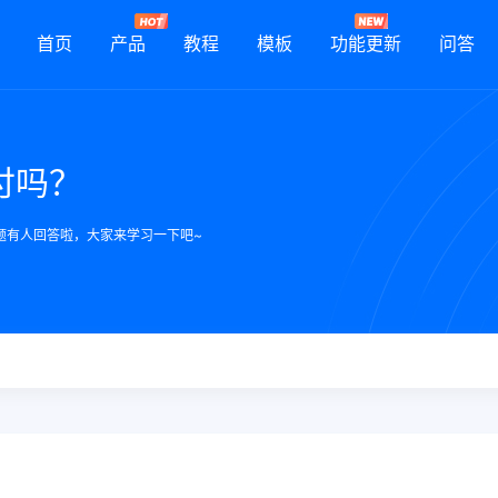
首页
产品
教程
模板
功能更新
问答
付吗？
题有人回答啦，大家来学习一下吧~