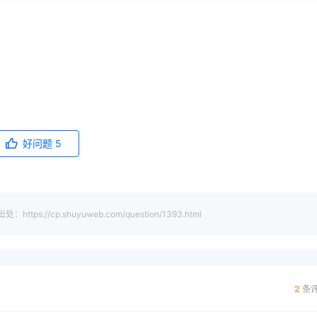
好问题
5
cp.shuyuweb.com/question/1393.html
2
条