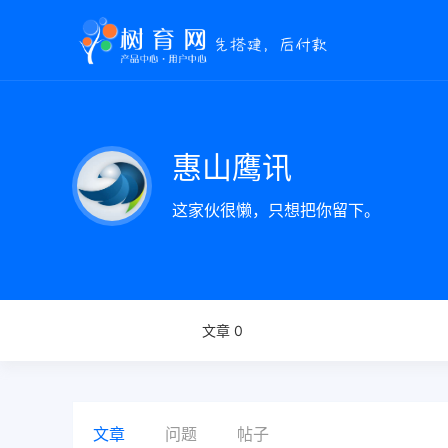
惠山鹰讯
这家伙很懒，只想把你留下。
文章 0
文章
问题
帖子