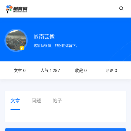
岭南芸微
这家伙很懒，只想把你留下。
文章 0
人气 1,287
收藏 0
评论 0
文章
问题
帖子